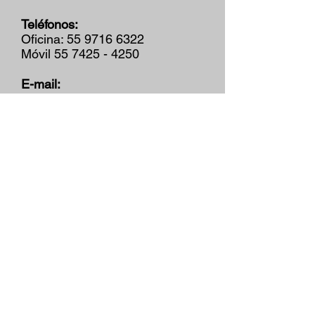
Teléfonos
:
Oficina:
55 9716 6322
Móvil
55 7425 - 4250
E-mail:
contacto@pragaproducciones.c
om