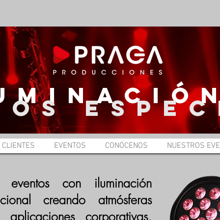
UMINACIÓ
TOS ESPEC
CLIENTES
EVENTOS
CONÓCENOS
NUESTROS EV
 eventos con iluminación
ncional creando atmósferas
 aplicaciones corporativas,