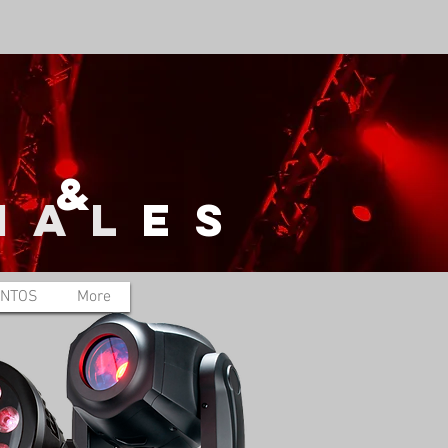
N &
IAL
ES
ENTOS
More